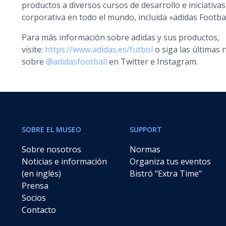
productos a diversos cursos de desarrollo e iniciativas
corporativa en todo el mundo, incluida «adidas Football
Para más información sobre adidas y sus productos,
visite:
https://www.adidas.es/futbol
o siga las últimas
sobre
@adidasfootball
en Twitter e Instagram.
SOBRE EL MUSEO
SUPPORT
Sobre nosotros
Normas
Noticias e información
Organiza tus eventos
(en inglés)
Bistró "Extra Time"
Prensa
Socios
Contacto