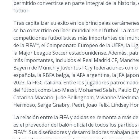
permitido convertirse en parte integral de la historia, 
fútbol.
Tras capitalizar su éxito en los principales certámene
se ha convertido en líder mundial en el fútbol. La marc
competiciones futbolísticas más importantes del mund
de la FIFA™, el Campeonato Europeo de la UEFA, la Li
la Major League Soccer estadounidense. Además, patro
más importantes, incluidos el Real Madrid CF, Manches
Bayern de Múnich y Juventus FC; y federaciones como 
española, la RBFA belga, la AFA argentina, la JFA japon
2023, la FIGC italiana. Entre los jugadores patrocinad
del fútbol, como Leo Messi, Mohamed Salah, Paulo D
Catarina Macario, Jude Bellingham, Vivianne Miedema,
Hermoso, Serge Gnabry, Pedri, Joao Felix, Lindsey Ho
La relación entre la FIFA y adidas se remonta a más d
es el proveedor del balón oficial de todos los partidos
FIFA™. Sus diseñadores y desarrolladores trabajan par