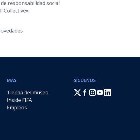
 de responsabilidad social
 Collective».
 novedades
MÁS
SÍGUENOS
Tienda del museo
Inside FIFA
Empleos