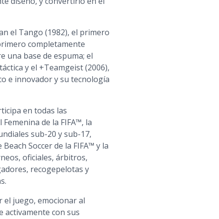
te diseño, y convertirlo en el
an el Tango (1982), el primero
l primero completamente
bre una base de espuma; el
áctica y el +Teamgeist (2006),
co e innovador y su tecnología
ticipa en todas las
l Femenina de la FIFA™, la
undiales sub-20 y sub-17,
Beach Soccer de la FIFA™ y la
eos, oficiales, árbitros,
ugadores, recogepelotas y
s.
r el juego, emocionar al
e activamente con sus