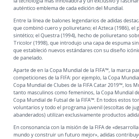
la tecnología más innovadora y un exclusivo y fascinan
auténtico emblema de cada edición del Mundial.
Entre la línea de balones legendarios de adidas destac
que combinó cuero y poliuretano; el Azteca (1986), e
sintético; el Questra (1994), hecho de poliuretano so
Tricolor (1998), que introdujo una capa de espuma sint
que estableció nuevos estándares con su diseño icóni
de panelado.
Aparte de en la Copa Mundial de la FIFA™, la marca par
competiciones de la FIFA: por ejemplo, la Copa Mundia
Copa Mundial de Clubes de la FIFA Catar 2019™, los M
tanto masculinos como femeninos, la Copa Mundial de 
Copa Mundial de Futsal de la FIFA™. En todos estos torn
voluntarios y todo el programa juvenil (escoltas de j
abanderados) utilizan exclusivamente productos adida
En consonancia con la misión de la FIFA de «desarrolla
mundo y construir un futuro mejor», adidas contribuy