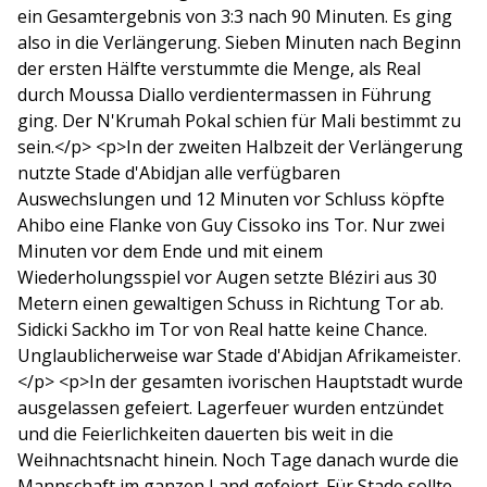
ein Gesamtergebnis von 3:3 nach 90 Minuten. Es ging
also in die Verlängerung. Sieben Minuten nach Beginn
der ersten Hälfte verstummte die Menge, als Real
durch Moussa Diallo verdientermassen in Führung
ging. Der N'Krumah Pokal schien für Mali bestimmt zu
sein.</p> <p>In der zweiten Halbzeit der Verlängerung
nutzte Stade d'Abidjan alle verfügbaren
Auswechslungen und 12 Minuten vor Schluss köpfte
Ahibo eine Flanke von Guy Cissoko ins Tor. Nur zwei
Minuten vor dem Ende und mit einem
Wiederholungsspiel vor Augen setzte Bléziri aus 30
Metern einen gewaltigen Schuss in Richtung Tor ab.
Sidicki Sackho im Tor von Real hatte keine Chance.
Unglaublicherweise war Stade d'Abidjan Afrikameister.
</p> <p>In der gesamten ivorischen Hauptstadt wurde
ausgelassen gefeiert. Lagerfeuer wurden entzündet
und die Feierlichkeiten dauerten bis weit in die
Weihnachtsnacht hinein. Noch Tage danach wurde die
Mannschaft im ganzen Land gefeiert. Für Stade sollte