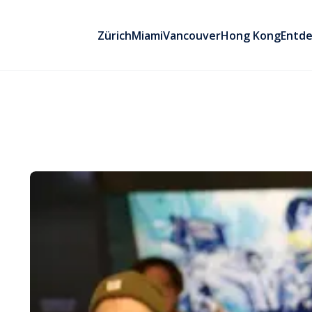
Zürich
Miami
Vancouver
Hong Kong
Entd